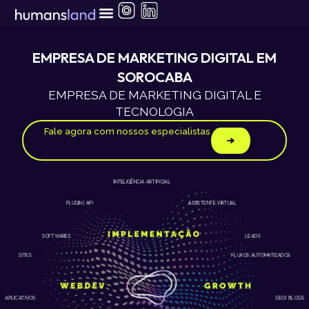
Ir
para
o
conteúdo
EMPRESA DE MARKETING DIGITAL EM
SOROCABA
EMPRESA DE MARKETING DIGITAL E
TECNOLOGIA
Fale agora com nossos especialistas
INTELIGÊNCIA ARTIFICIAL
ASSISTENTE VIRTUAL
PLUGIN | API
LEADS
SOFTWARES
SITES
FLUXOS AUTOMATIZADOS
APLICATIVOS
SEO/ BLOGS