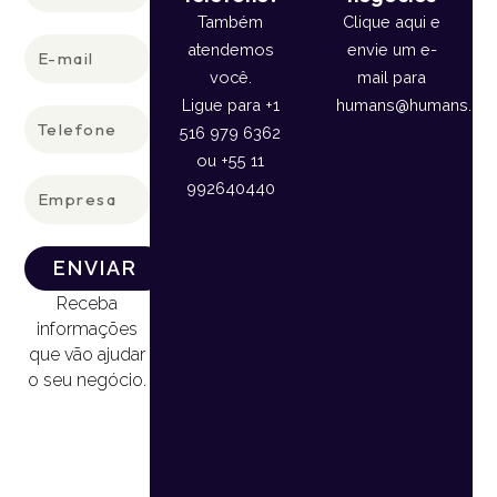
Também
Clique aqui e
E-
atendemos
envie um e-
mail
você.
mail para
Ligue para +1
humans@humans.lan
Telefone
516 979 6362
ou +55 11
Empresa
992640440
ENVIAR
Receba
informações
que vão ajudar
o seu negócio.