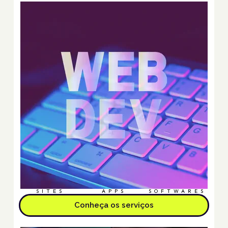
SITES
APPS
SOFTWARES
Conheça os serviços