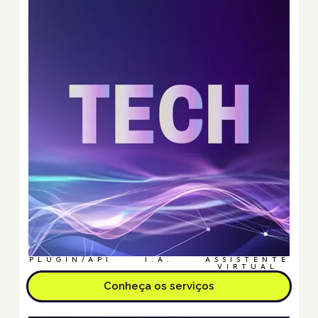
PLUGIN/API
I.A.
ASSISTENTE
VIRTUAL
Conheça os serviços