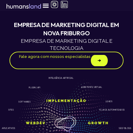
Ir
para
o
conteúdo
EMPRESA DE MARKETING DIGITAL EM
NOVA FRIBURGO
EMPRESA DE MARKETING DIGITAL E
TECNOLOGIA
Fale agora com nossos especialistas
INTELIGÊNCIA ARTIFICIAL
ASSISTENTE VIRTUAL
PLUGIN | API
LEADS
SOFTWARES
SITES
FLUXOS AUTOMATIZADOS
APLICATIVOS
SEO/ BLOGS