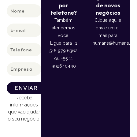
por
de novos
Nome
telefone?
negócios
Também
Clique aqui e
E-
atendemos
envie um e-
mail
você.
mail para
Ligue para +1
humans@humans.lan
Telefone
516 979 6362
ou +55 11
Empresa
992640440
ENVIAR
Receba
informações
que vão ajudar
o seu negócio.