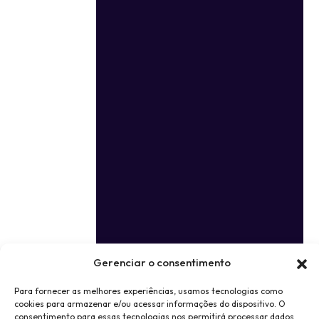
Gerenciar o consentimento
Para fornecer as melhores experiências, usamos tecnologias como
cookies para armazenar e/ou acessar informações do dispositivo. O
consentimento para essas tecnologias nos permitirá processar dados