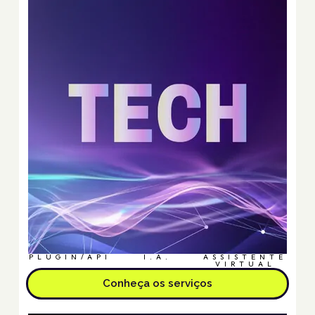
PLUGIN/API
I.A.
ASSISTENTE
VIRTUAL
Conheça os serviços