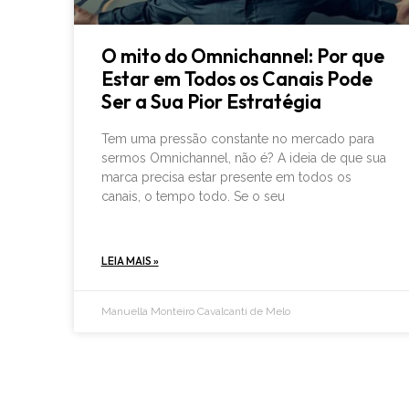
O mito do Omnichannel: Por que
Estar em Todos os Canais Pode
Ser a Sua Pior Estratégia
Tem uma pressão constante no mercado para
sermos Omnichannel, não é? A ideia de que sua
marca precisa estar presente em todos os
canais, o tempo todo. Se o seu
LEIA MAIS »
Manuella Monteiro Cavalcanti de Melo