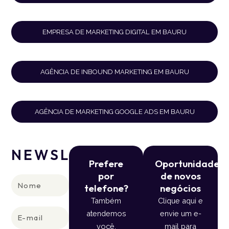
EMPRESA DE MARKETING DIGITAL EM BAURU
AGÊNCIA DE INBOUND MARKETING EM BAURU
AGÊNCIA DE MARKETING GOOGLE ADS EM BAURU
NEWSLETTER
Prefere
Oportunidade
por
de novos
Nome
telefone?
negócios
Também
Clique aqui e
E-
atendemos
envie um e-
mail
você.
mail para