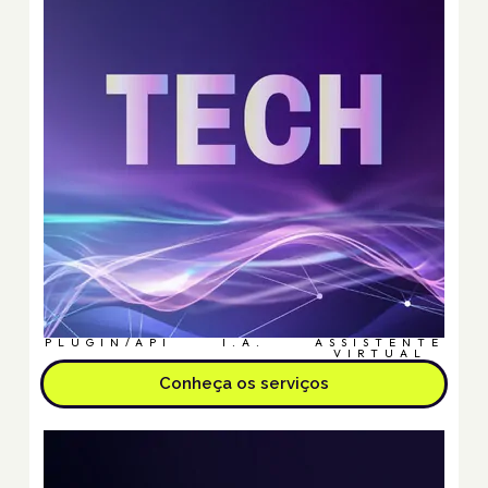
PLUGIN/API
I.A.
ASSISTENTE
VIRTUAL
Conheça os serviços