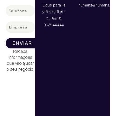
Ligue para +1
humans@humans.lan
Telefone
516 979 6362
ou +55 11
Empresa
992640440
ENVIAR
Receba
informações
que vão ajudar
o seu negócio.