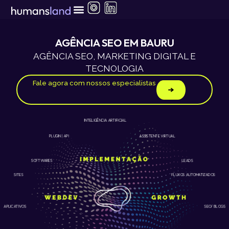
Ir
para
o
conteúdo
AGÊNCIA SEO EM BAURU
AGÊNCIA SEO, MARKETING DIGITAL E
TECNOLOGIA
Fale agora com nossos especialistas
INTELIGÊNCIA ARTIFICIAL
ASSISTENTE VIRTUAL
PLUGIN | API
LEADS
SOFTWARES
SITES
FLUXOS AUTOMATIZADOS
APLICATIVOS
SEO/ BLOGS