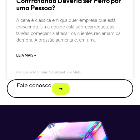
Contratando Deveria ser Feito por
uma Pessoa?
A cena é clássica em qualquer empresa que está
crescendo. Uma equipe está sobrecarregada, as
tarefas começam a atrasar, os clientes reclamam da
demora. A pressão aumenta e, em uma
LEIA MAIS »
Manuella Monteiro Cavalcanti de Melo
Fale conosco