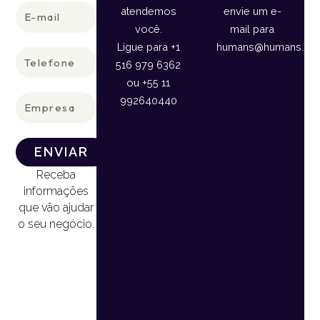
E-
atendemos
envie um e-
mail
você.
mail para
Ligue para +1
humans@humans.lan
Telefone
516 979 6362
ou +55 11
Empresa
992640440
ENVIAR
Receba
informações
que vão ajudar
o seu negócio.