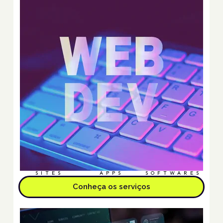
SITES
APPS
SOFTWARES
Conheça os serviços