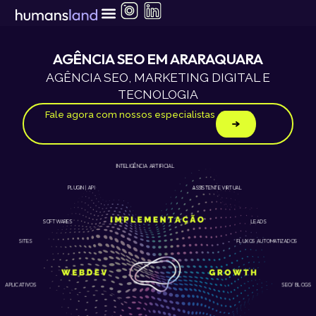
Ir
para
o
conteúdo
AGÊNCIA SEO EM ARARAQUARA
AGÊNCIA SEO, MARKETING DIGITAL E
TECNOLOGIA
Fale agora com nossos especialistas
INTELIGÊNCIA ARTIFICIAL
ASSISTENTE VIRTUAL
PLUGIN | API
LEADS
SOFTWARES
SITES
FLUXOS AUTOMATIZADOS
APLICATIVOS
SEO/ BLOGS