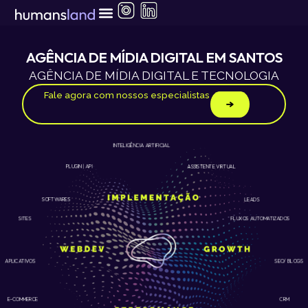
Ir
para
o
conteúdo
AGÊNCIA DE MÍDIA DIGITAL EM SANTOS
AGÊNCIA DE MÍDIA DIGITAL E TECNOLOGIA
Fale agora com nossos especialistas
INTELIGÊNCIA ARTIFICIAL
ASSISTENTE VIRTUAL
PLUGIN | API
LEADS
SOFTWARES
SITES
FLUXOS AUTOMATIZADOS
APLICATIVOS
SEO/ BLOGS
E-COMMERCE
CRM