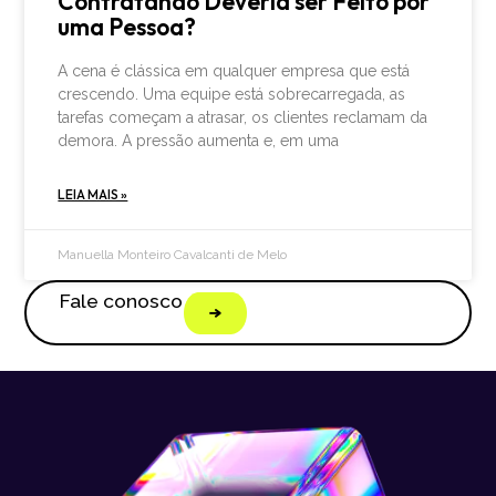
Contratando Deveria ser Feito por
uma Pessoa?
A cena é clássica em qualquer empresa que está
crescendo. Uma equipe está sobrecarregada, as
tarefas começam a atrasar, os clientes reclamam da
demora. A pressão aumenta e, em uma
LEIA MAIS »
Manuella Monteiro Cavalcanti de Melo
Fale conosco