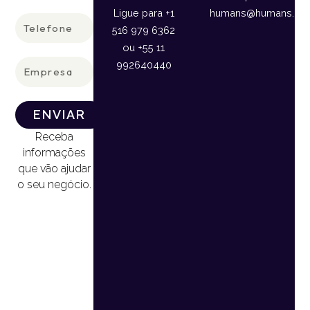
Ligue para +1
humans@humans.lan
Telefone
516 979 6362
ou +55 11
Empresa
992640440
ENVIAR
Receba
informações
que vão ajudar
o seu negócio.