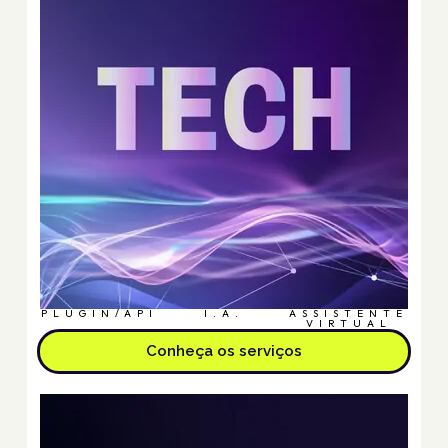
PLUGIN/API
I.A.
ASSISTENTE
VIRTUAL
Conheça os serviços