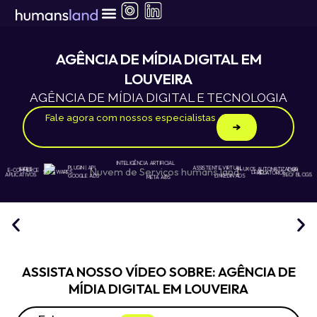
Ir
para
AGENTES DE I.A.
PROGRAMA DE AFILIADOS
AGENDAR REUNIÃO
o
conteúdo
AGÊNCIA DE MÍDIA DIGITAL EM
LOUVEIRA
AGÊNCIA DE MÍDIA DIGITAL E TECNOLOGIA
Fale agora com nossos especialistas
INTELIGÊNCIA ARTIFICIAL
ASSISTENTE VIRTUAL
PLUGIN | API
SITES
FLUXOS AUTOMATIZADOS
E-COMMERCE
CRM
LEADS
SOFTWARES
RELATÓRIOS
APLICATIVOS
SEO/ BLOGS
GOOGLE ADS
LINKEDIN ADS
META ADS
ASSISTA NOSSO VÍDEO SOBRE: AGÊNCIA DE
MÍDIA DIGITAL EM LOUVEIRA