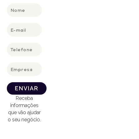
por
de novos
Nome
telefone?
negócios
Também
Clique aqui e
E-
atendemos
envie um e-
mail
você.
mail para
Ligue para +1
humans@humans.lan
Telefone
516 979 6362
ou +55 11
Empresa
992640440
ENVIAR
Receba
informações
que vão ajudar
o seu negócio.