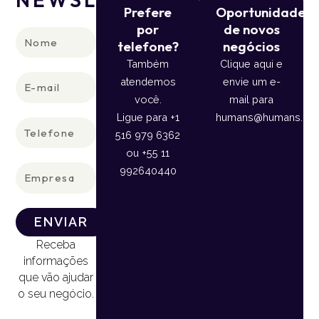
Prefere
Oportunidade
por
de novos
Nome
telefone?
negócios
Também
Clique aqui e
E-
atendemos
envie um e-
mail
você.
mail para
Ligue para +1
humans@humans.lan
Telefone
516 979 6362
ou +55 11
Empresa
992640440
ENVIAR
Receba
informações
que vão ajudar
o seu negócio.