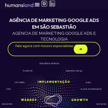
Ir
para
o
conteúdo
AGÊNCIA DE MARKETING GOOGLE ADS
EM SÃO SEBASTIÃO
AGENCIA DE MARKETING GOOGLE ADS E
TECNOLOGIA
Fale agora com nossos especialistas
INTELIGÊNCIA ARTIFICIAL
ASSISTENTE VIRTUAL
PLUGIN | API
LEADS
SOFTWARES
SITES
FLUXOS AUTOMATIZADOS
APLICATIVOS
SEO/ BLOGS