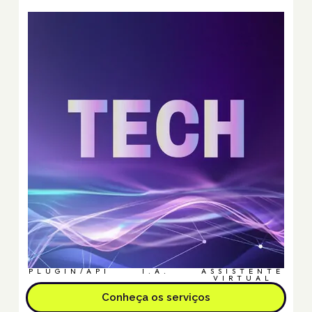
PLUGIN/API
I.A.
ASSISTENTE
VIRTUAL
Conheça os serviços