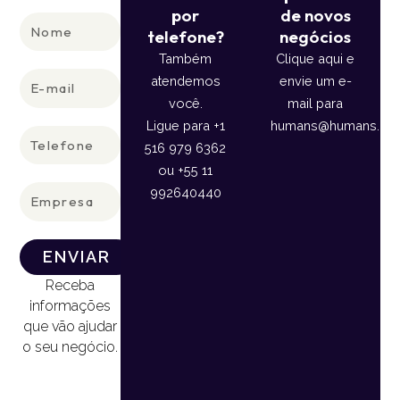
por
de novos
Nome
telefone?
negócios
Também
Clique aqui e
E-
atendemos
envie um e-
mail
você.
mail para
Ligue para +1
humans@humans.lan
Telefone
516 979 6362
ou +55 11
Empresa
992640440
ENVIAR
Receba
informações
que vão ajudar
o seu negócio.