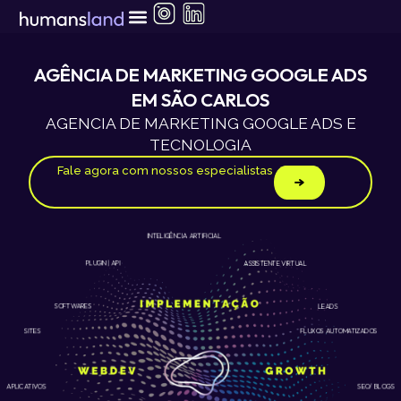
Ir
para
o
conteúdo
AGÊNCIA DE MARKETING GOOGLE ADS
EM SÃO CARLOS
AGENCIA DE MARKETING GOOGLE ADS E
TECNOLOGIA
Fale agora com nossos especialistas
INTELIGÊNCIA ARTIFICIAL
ASSISTENTE VIRTUAL
PLUGIN | API
LEADS
SOFTWARES
SITES
FLUXOS AUTOMATIZADOS
APLICATIVOS
SEO/ BLOGS