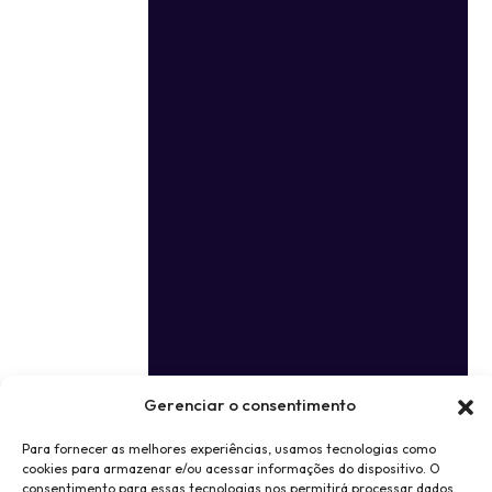
Gerenciar o consentimento
Para fornecer as melhores experiências, usamos tecnologias como
cookies para armazenar e/ou acessar informações do dispositivo. O
consentimento para essas tecnologias nos permitirá processar dados