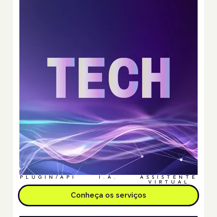
PLUGIN/API
I.A.
ASSISTENTE
VIRTUAL
Conheça os serviços