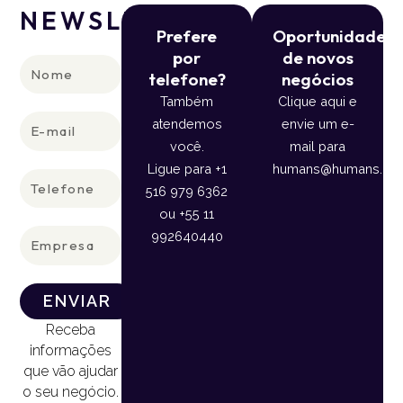
NEWSLETTER
Prefere
Oportunidade
por
de novos
Nome
telefone?
negócios
Também
Clique aqui e
E-
atendemos
envie um e-
mail
você.
mail para
Ligue para +1
humans@humans.lan
Telefone
516 979 6362
ou +55 11
Empresa
992640440
ENVIAR
Receba
informações
que vão ajudar
o seu negócio.