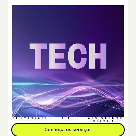
PLUGIN/API
I.A.
ASSISTENTE
VIRTUAL
Conheça os serviços