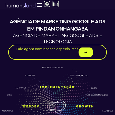
Ir
para
o
conteúdo
AGÊNCIA DE MARKETING GOOGLE ADS
EM PINDAMONHANGABA
AGENCIA DE MARKETING GOOGLE ADS E
TECNOLOGIA
Fale agora com nossos especialistas
INTELIGÊNCIA ARTIFICIAL
ASSISTENTE VIRTUAL
PLUGIN | API
LEADS
SOFTWARES
SITES
FLUXOS AUTOMATIZADOS
APLICATIVOS
SEO/ BLOGS