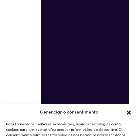
Gerenciar o consentimento
Para fornecer as melhores experiências, usamos tecnologias como
cookies para armazenar e/ou acessar informações do dispositivo. O
consentimento para essas tecnologias nos permitirá processar dados