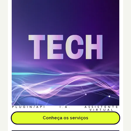
PLUGIN/API
I.A.
ASSISTENTE
VIRTUAL
Conheça os serviços