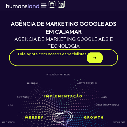
Ir
para
o
conteúdo
AGÊNCIA DE MARKETING GOOGLE ADS
EM CAJAMAR
AGENCIA DE MARKETING GOOGLE ADS E
TECNOLOGIA
Fale agora com nossos especialistas
INTELIGÊNCIA ARTIFICIAL
ASSISTENTE VIRTUAL
PLUGIN | API
LEADS
SOFTWARES
SITES
FLUXOS AUTOMATIZADOS
APLICATIVOS
SEO/ BLOGS