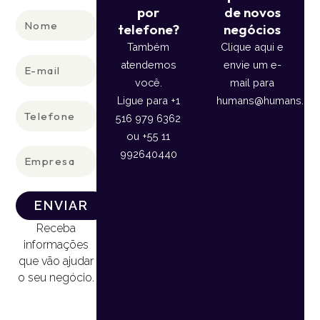
por
de novos
Nome
telefone?
negócios
Também
Clique aqui e
E-
atendemos
envie um e-
mail
você.
mail para
Ligue para +1
humans@humans.lan
Telefone
516 979 6362
ou +55 11
Empresa
992640440
ENVIAR
Receba
informações
que vão ajudar
o seu negócio.