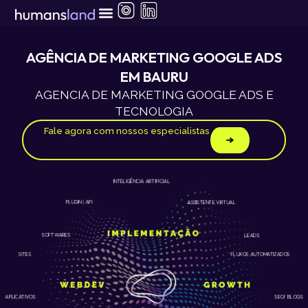
Ir
para
o
conteúdo
AGÊNCIA DE MARKETING GOOGLE ADS
EM BAURU
AGENCIA DE MARKETING GOOGLE ADS E
TECNOLOGIA
Fale agora com nossos especialistas
INTELIGÊNCIA ARTIFICIAL
ASSISTENTE VIRTUAL
PLUGIN | API
LEADS
SOFTWARES
SITES
FLUXOS AUTOMATIZADOS
APLICATIVOS
SEO/ BLOGS