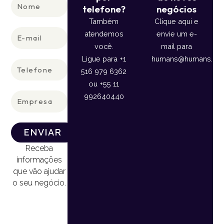
Nome
telefone?
negócios
Também
Clique aqui e
E-
atendemos
envie um e-
mail
você.
mail para
Ligue para +1
humans@humans.lan
Telefone
516 979 6362
ou +55 11
Empresa
992640440
ENVIAR
Receba
informações
que vão ajudar
o seu negócio.