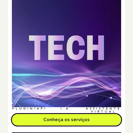
PLUGIN/API
I.A.
ASSISTENTE
VIRTUAL
Conheça os serviços