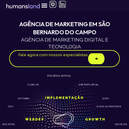
Ir
para
o
conteúdo
AGÊNCIA DE MARKETING EM SÃO
BERNARDO DO CAMPO
AGÊNCIA DE MARKETING DIGITAL E
TECNOLOGIA
Fale agora com nossos especialistas
INTELIGÊNCIA ARTIFICIAL
ASSISTENTE VIRTUAL
PLUGIN | API
LEADS
SOFTWARES
SITES
FLUXOS AUTOMATIZADOS
APLICATIVOS
SEO/ BLOGS