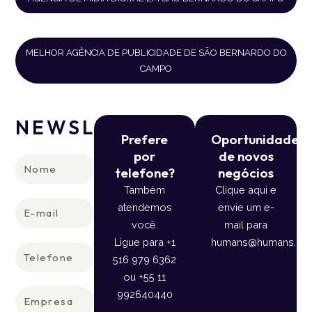
MELHOR AGÊNCIA DE PUBLICIDADE DE SÃO BERNARDO DO
CAMPO
NEWSLETTER
Prefere
Oportunidade
por
de novos
Nome
telefone?
negócios
Também
Clique aqui e
E-
atendemos
envie um e-
mail
você.
mail para
Ligue para +1
humans@humans.lan
Telefone
516 979 6362
ou +55 11
Empresa
992640440