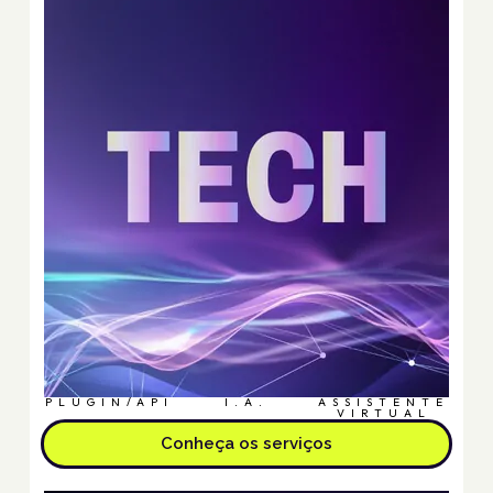
PLUGIN/API
I.A.
ASSISTENTE
VIRTUAL
Conheça os serviços