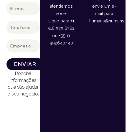
E-
atendemos
envie um e-
mail
você.
mail para
Ligue para +1
humans@humans.lan
Telefone
516 979 6362
ou +55 11
Empresa
992640440
ENVIAR
Receba
informações
que vão ajudar
o seu negócio.