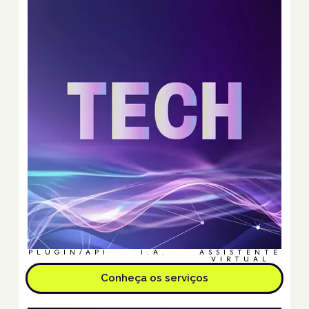
PLUGIN/API
I.A.
ASSISTENTE
VIRTUAL
Conheça os serviços