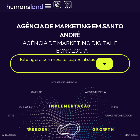
Ir
para
o
conteúdo
AGÊNCIA DE MARKETING EM SANTO
ANDRÉ
AGÊNCIA DE MARKETING DIGITAL E
TECNOLOGIA
Fale agora com nossos especialistas
INTELIGÊNCIA ARTIFICIAL
ASSISTENTE VIRTUAL
PLUGIN | API
LEADS
SOFTWARES
SITES
FLUXOS AUTOMATIZADOS
APLICATIVOS
SEO/ BLOGS