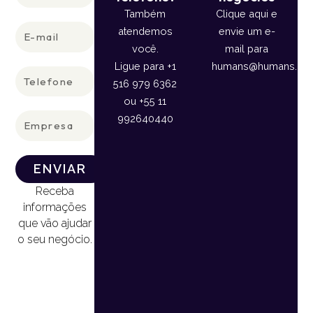
Também
Clique aqui e
E-
atendemos
envie um e-
mail
você.
mail para
Ligue para +1
humans@humans.lan
Telefone
516 979 6362
ou +55 11
Empresa
992640440
ENVIAR
Receba
informações
que vão ajudar
o seu negócio.