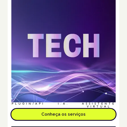
PLUGIN/API
I.A.
ASSISTENTE
VIRTUAL
Conheça os serviços