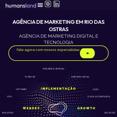
Ir
para
o
conteúdo
AGÊNCIA DE MARKETING EM RIO DAS
OSTRAS
AGÊNCIA DE MARKETING DIGITAL E
TECNOLOGIA
Fale agora com nossos especialistas
INTELIGÊNCIA ARTIFICIAL
ASSISTENTE VIRTUAL
PLUGIN | API
LEADS
SOFTWARES
SITES
FLUXOS AUTOMATIZADOS
APLICATIVOS
SEO/ BLOGS