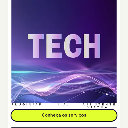
PLUGIN/API
I.A.
ASSISTENTE
VIRTUAL
Conheça os serviços