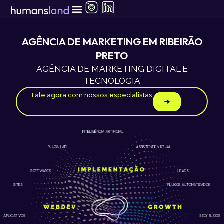
Ir
para
o
conteúdo
AGÊNCIA DE MARKETING EM RIBEIRÃO
PRETO
AGÊNCIA DE MARKETING DIGITAL E
TECNOLOGIA
Fale agora com nossos especialistas
INTELIGÊNCIA ARTIFICIAL
ASSISTENTE VIRTUAL
PLUGIN | API
LEADS
SOFTWARES
SITES
FLUXOS AUTOMATIZADOS
APLICATIVOS
SEO/ BLOGS