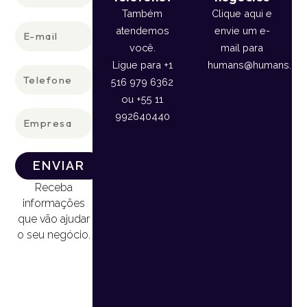
Também
Clique aqui e
E-
atendemos
envie um e-
mail
você.
mail para
Ligue para +1
humans@humans.lan
Telefone
516 979 6362
ou +55 11
Empresa
992640440
ENVIAR
Receba
informações
que vão ajudar
o seu negócio.