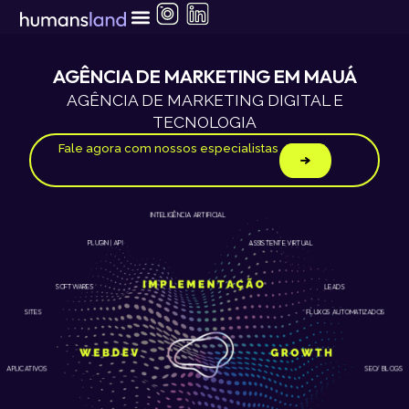
Ir
para
o
conteúdo
AGÊNCIA DE MARKETING EM MAUÁ
AGÊNCIA DE MARKETING DIGITAL E
TECNOLOGIA
Fale agora com nossos especialistas
INTELIGÊNCIA ARTIFICIAL
ASSISTENTE VIRTUAL
PLUGIN | API
LEADS
SOFTWARES
SITES
FLUXOS AUTOMATIZADOS
APLICATIVOS
SEO/ BLOGS