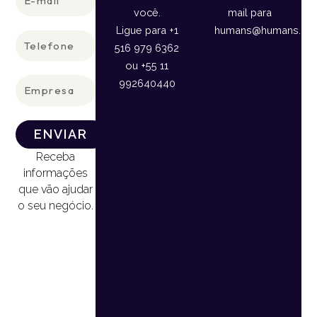
mail
você.
mail para
Ligue para +1
humans@humans.lan
Telefone
516 979 6362
ou +55 11
Empresa
992640440
ENVIAR
Receba
informações
que vão ajudar
o seu negócio.