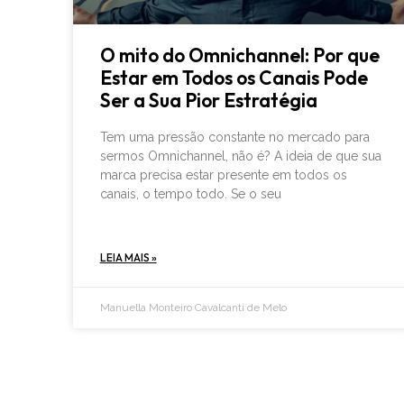
O mito do Omnichannel: Por que
Estar em Todos os Canais Pode
Ser a Sua Pior Estratégia
Tem uma pressão constante no mercado para
sermos Omnichannel, não é? A ideia de que sua
marca precisa estar presente em todos os
canais, o tempo todo. Se o seu
LEIA MAIS »
Manuella Monteiro Cavalcanti de Melo