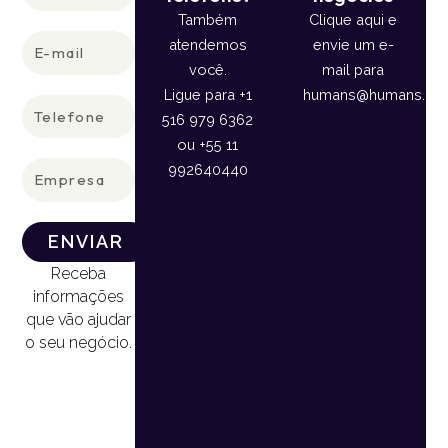
Também
Clique aqui e
E-
atendemos
envie um e-
mail
você.
mail para
Ligue para +1
humans@humans.lan
Telefone
516 979 6362
ou +55 11
Empresa
992640440
ENVIAR
Receba
informações
que vão ajudar
o seu negócio.