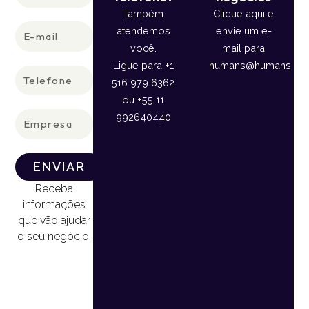
Também
Clique aqui e
E-
atendemos
envie um e-
mail
você.
mail para
Ligue para +1
humans@humans.lan
Telefone
516 979 6362
ou +55 11
Empresa
992640440
ENVIAR
Receba
informações
que vão ajudar
o seu negócio.