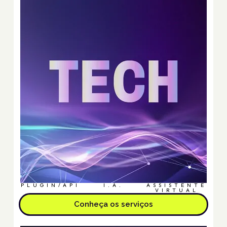
PLUGIN/API
I.A.
ASSISTENTE
VIRTUAL
Conheça os serviços