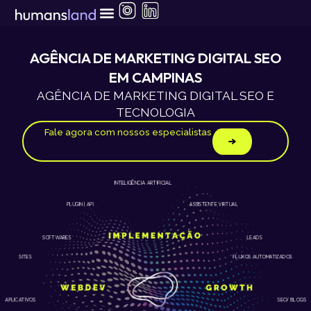
Ir
para
o
conteúdo
AGÊNCIA DE MARKETING DIGITAL SEO
EM CAMPINAS
AGÊNCIA DE MARKETING DIGITAL SEO E
TECNOLOGIA
Fale agora com nossos especialistas
INTELIGÊNCIA ARTIFICIAL
ASSISTENTE VIRTUAL
PLUGIN | API
LEADS
SOFTWARES
SITES
FLUXOS AUTOMATIZADOS
APLICATIVOS
SEO/ BLOGS