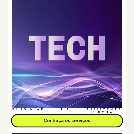
PLUGIN/API
I.A.
ASSISTENTE
VIRTUAL
Conheça os serviços