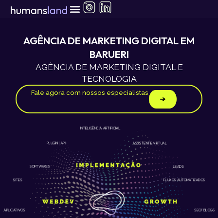
Ir
para
o
conteúdo
AGÊNCIA DE MARKETING DIGITAL EM
BARUERI
AGÊNCIA DE MARKETING DIGITAL E
TECNOLOGIA
Fale agora com nossos especialistas
INTELIGÊNCIA ARTIFICIAL
ASSISTENTE VIRTUAL
PLUGIN | API
LEADS
SOFTWARES
SITES
FLUXOS AUTOMATIZADOS
APLICATIVOS
SEO/ BLOGS