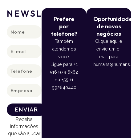
NEWSLETTER
Prefere
Oportunidade
por
de novos
Nome
telefone?
negócios
Também
Clique aqui e
E-
atendemos
envie um e-
mail
você.
mail para
Ligue para +1
humans@humans.lan
Telefone
516 979 6362
ou +55 11
Empresa
992640440
ENVIAR
Receba
informações
que vão ajudar