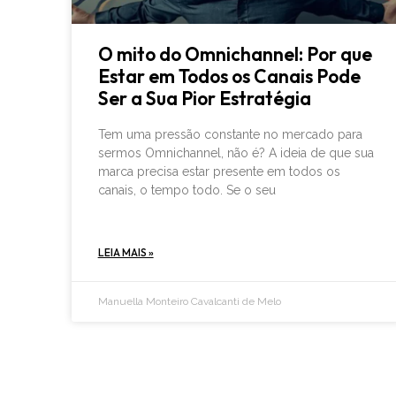
O mito do Omnichannel: Por que
Estar em Todos os Canais Pode
Ser a Sua Pior Estratégia
Tem uma pressão constante no mercado para
sermos Omnichannel, não é? A ideia de que sua
marca precisa estar presente em todos os
canais, o tempo todo. Se o seu
LEIA MAIS »
Manuella Monteiro Cavalcanti de Melo