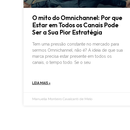
O mito do Omnichannel: Por que
Estar em Todos os Canais Pode
Ser a Sua Pior Estratégia
Tem uma pressão constante no mercado para
sermos Omnichannel, não é? A ideia de que sua
marca precisa estar presente em todos os
canais, o tempo todo. Se o seu
LEIA MAIS »
Manuella Monteiro Cavalcanti de Melo