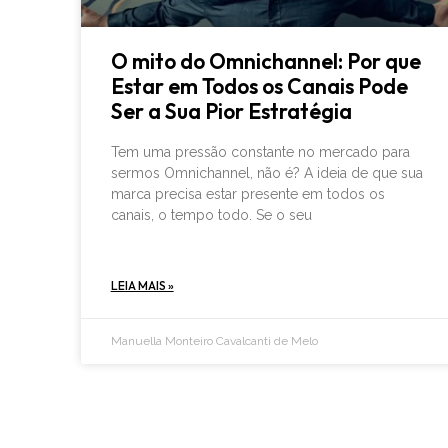
O mito do Omnichannel: Por que
Estar em Todos os Canais Pode
Ser a Sua Pior Estratégia
Tem uma pressão constante no mercado para
sermos Omnichannel, não é? A ideia de que sua
marca precisa estar presente em todos os
canais, o tempo todo. Se o seu
LEIA MAIS »
Manuella Monteiro Cavalcanti de Melo