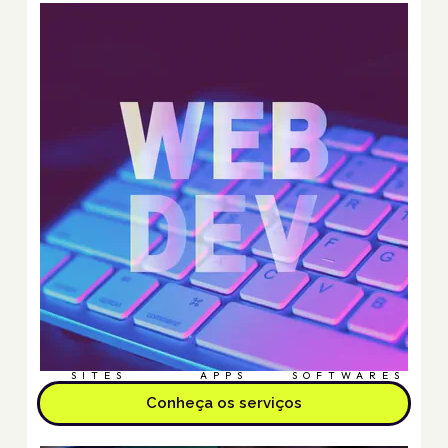
SITES
APPS
SOFTWARES
Conheça os serviços