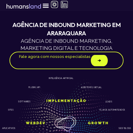
Ir
para
o
conteúdo
AGÊNCIA DE INBOUND MARKETING EM
ARARAQUARA
AGÊNCIA DE INBOUND MARKETING,
MARKETING DIGITAL E TECNOLOGIA
Fale agora com nossos especialistas
INTELIGÊNCIA ARTIFICIAL
ASSISTENTE VIRTUAL
PLUGIN | API
LEADS
SOFTWARES
SITES
FLUXOS AUTOMATIZADOS
APLICATIVOS
SEO/ BLOGS