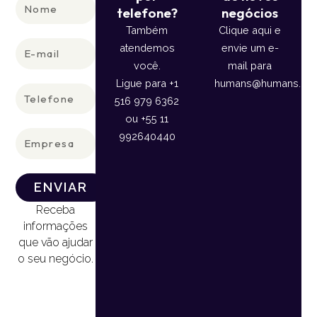
Nome
telefone?
negócios
Também
Clique aqui e
E-
atendemos
envie um e-
mail
você.
mail para
Ligue para +1
humans@humans.lan
Telefone
516 979 6362
ou +55 11
Empresa
992640440
ENVIAR
Receba
informações
que vão ajudar
o seu negócio.