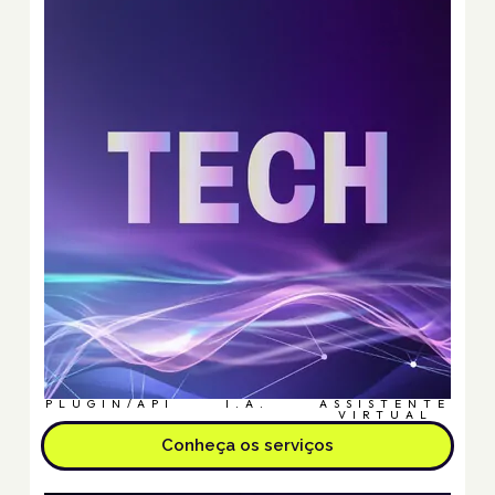
PLUGIN/API
I.A.
ASSISTENTE
VIRTUAL
Conheça os serviços