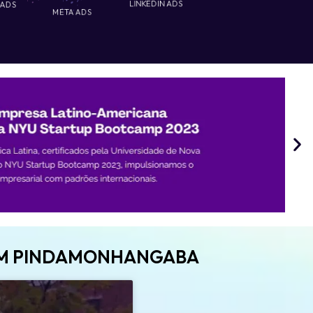
 ADS
LINKEDIN ADS
META ADS
 EM PINDAMONHANGABA