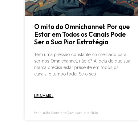
O mito do Omnichannel: Por que
Estar em Todos os Canais Pode
Ser a Sua Pior Estratégia
Tem uma pressão constante no mercado para
sermos Omnichannel, não é? A ideia de que sua
marca precisa estar presente em todos os
canais, o tempo todo. Se o seu
LEIA MAIS »
Manuella Monteiro Cavalcanti de Melo