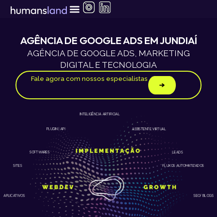
Ir
para
o
conteúdo
AGÊNCIA DE GOOGLE ADS EM JUNDIAÍ
AGÊNCIA DE GOOGLE ADS, MARKETING
DIGITAL E TECNOLOGIA
Fale agora com nossos especialistas
INTELIGÊNCIA ARTIFICIAL
ASSISTENTE VIRTUAL
PLUGIN | API
LEADS
SOFTWARES
SITES
FLUXOS AUTOMATIZADOS
APLICATIVOS
SEO/ BLOGS