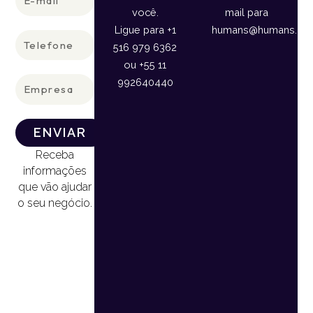
mail
você.
mail para
Ligue para +1
humans@humans.lan
Telefone
516 979 6362
ou +55 11
Empresa
992640440
ENVIAR
Receba
informações
que vão ajudar
o seu negócio.