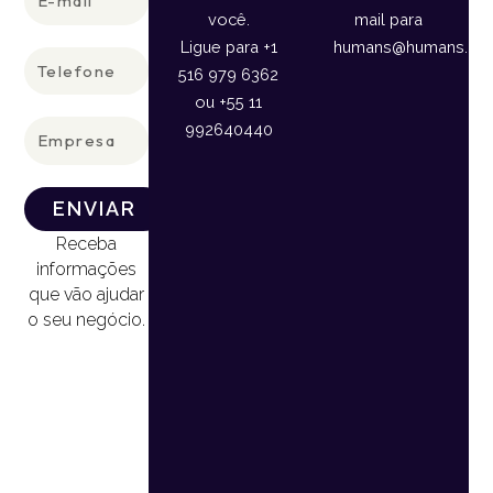
mail
você.
mail para
Ligue para +1
humans@humans.lan
Telefone
516 979 6362
ou +55 11
Empresa
992640440
ENVIAR
Receba
informações
que vão ajudar
o seu negócio.