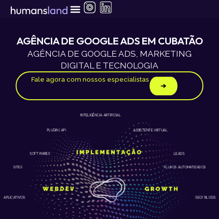
Ir
para
o
conteúdo
AGÊNCIA DE GOOGLE ADS EM CUBATÃO
AGÊNCIA DE GOOGLE ADS, MARKETING
DIGITAL E TECNOLOGIA
Fale agora com nossos especialistas
INTELIGÊNCIA ARTIFICIAL
ASSISTENTE VIRTUAL
PLUGIN | API
LEADS
SOFTWARES
SITES
FLUXOS AUTOMATIZADOS
APLICATIVOS
SEO/ BLOGS