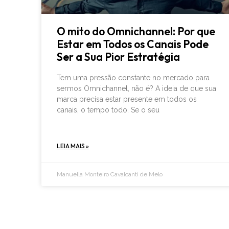
O mito do Omnichannel: Por que
Estar em Todos os Canais Pode
Ser a Sua Pior Estratégia
Tem uma pressão constante no mercado para
sermos Omnichannel, não é? A ideia de que sua
marca precisa estar presente em todos os
canais, o tempo todo. Se o seu
LEIA MAIS »
Manuella Monteiro Cavalcanti de Melo