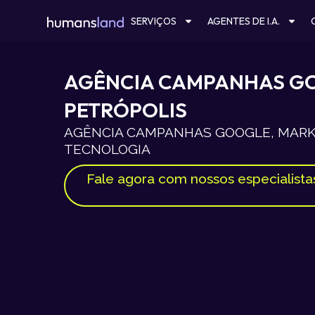
Ir
SERVIÇOS
AGENTES DE I.A.
para
o
conteúdo
AGÊNCIA CAMPANHAS G
PETRÓPOLIS
AGÊNCIA CAMPANHAS GOOGLE, MARKE
TECNOLOGIA
Fale agora com nossos especialista