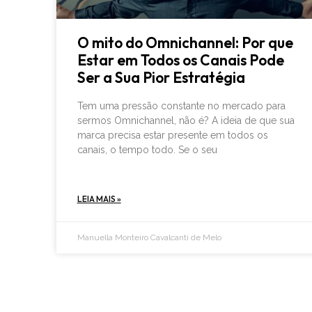
O mito do Omnichannel: Por que
Estar em Todos os Canais Pode
Ser a Sua Pior Estratégia
Tem uma pressão constante no mercado para
sermos Omnichannel, não é? A ideia de que sua
marca precisa estar presente em todos os
canais, o tempo todo. Se o seu
LEIA MAIS »
Manuella Monteiro Cavalcanti de Melo