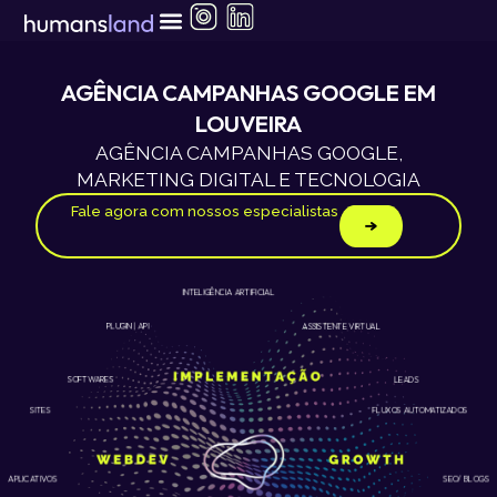
Ir
para
o
conteúdo
AGÊNCIA CAMPANHAS GOOGLE EM
LOUVEIRA
AGÊNCIA CAMPANHAS GOOGLE,
MARKETING DIGITAL E TECNOLOGIA
Fale agora com nossos especialistas
INTELIGÊNCIA ARTIFICIAL
ASSISTENTE VIRTUAL
PLUGIN | API
LEADS
SOFTWARES
SITES
FLUXOS AUTOMATIZADOS
APLICATIVOS
SEO/ BLOGS