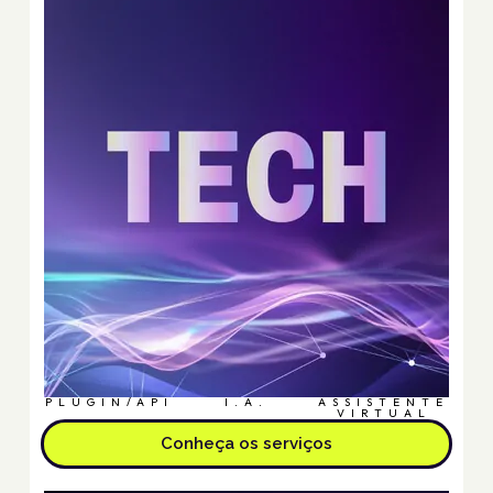
PLUGIN/API
I.A.
ASSISTENTE
VIRTUAL
Conheça os serviços