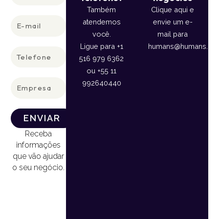
Também
Clique aqui e
E-
atendemos
envie um e-
mail
você.
mail para
Ligue para +1
humans@humans.lan
Telefone
516 979 6362
ou +55 11
Empresa
992640440
ENVIAR
Receba
informações
que vão ajudar
o seu negócio.