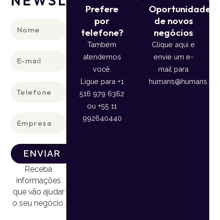
NEWSLETTER
Prefere
Oportunidade
por
de novos
Nome
telefone?
negócios
Também
Clique aqui e
E-
atendemos
envie um e-
mail
você.
mail para
Ligue para +1
humans@humans.lan
Telefone
516 979 6362
ou +55 11
Empresa
992640440
ENVIAR
Receba
informações
que vão ajudar
o seu negócio.