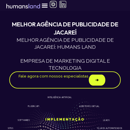
Ir
para
o
conteúdo
MELHOR AGÊNCIA DE PUBLICIDADE DE
JACAREÍ
MELHOR AGÊNCIA DE PUBLICIDADE DE
JACAREÍ: HUMANS LAND
EMPRESA DE MARKETING DIGITAL E
TECNOLOGIA
Fale agora com nossos especialistas
INTELIGÊNCIA ARTIFICIAL
ASSISTENTE VIRTUAL
PLUGIN | API
LEADS
SOFTWARES
SITES
FLUXOS AUTOMATIZADOS