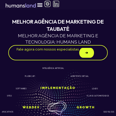
Ir
para
o
conteúdo
MELHOR AGÊNCIA DE MARKETING DE
TAUBATÉ
MELHOR AGÊNCIA DE MARKETING E
TECNOLOGIA: HUMANS LAND
Fale agora com nossos especialistas
INTELIGÊNCIA ARTIFICIAL
ASSISTENTE VIRTUAL
PLUGIN | API
LEADS
SOFTWARES
SITES
FLUXOS AUTOMATIZADOS
APLICATIVOS
SEO/ BLOGS