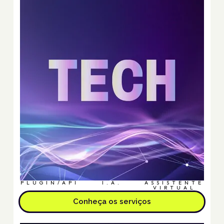
PLUGIN/API
I.A.
ASSISTENTE
VIRTUAL
Conheça os serviços