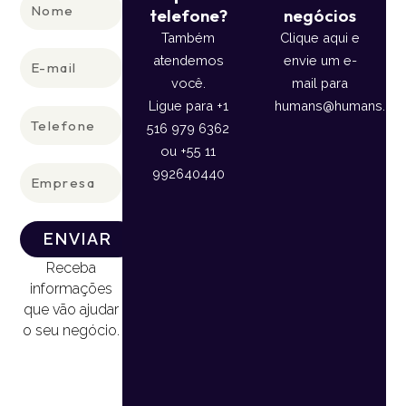
Nome
telefone?
negócios
Também
Clique aqui e
E-
atendemos
envie um e-
mail
você.
mail para
Ligue para +1
humans@humans.lan
Telefone
516 979 6362
ou +55 11
Empresa
992640440
ENVIAR
Receba
informações
que vão ajudar
o seu negócio.