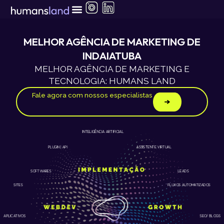
Ir
para
o
conteúdo
MELHOR AGÊNCIA DE MARKETING DE
INDAIATUBA
MELHOR AGÊNCIA DE MARKETING E
TECNOLOGIA: HUMANS LAND
Fale agora com nossos especialistas
INTELIGÊNCIA ARTIFICIAL
ASSISTENTE VIRTUAL
PLUGIN | API
LEADS
SOFTWARES
SITES
FLUXOS AUTOMATIZADOS
APLICATIVOS
SEO/ BLOGS