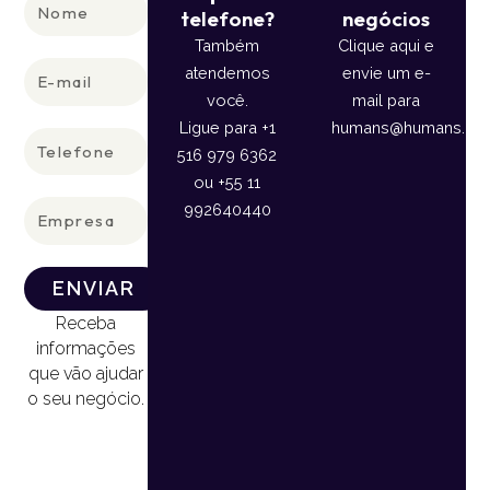
Nome
telefone?
negócios
Também
Clique aqui e
E-
atendemos
envie um e-
mail
você.
mail para
Ligue para +1
humans@humans.lan
Telefone
516 979 6362
ou +55 11
Empresa
992640440
ENVIAR
Receba
informações
que vão ajudar
o seu negócio.