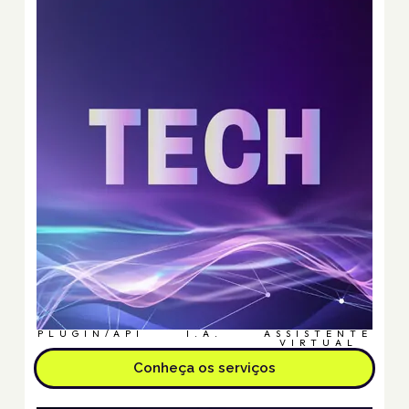
PLUGIN/API
I.A.
ASSISTENTE
VIRTUAL
Conheça os serviços