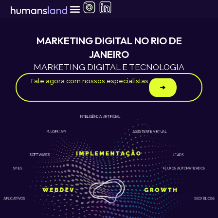
Ir
para
o
conteúdo
MARKETING DIGITAL NO RIO DE
JANEIRO
MARKETING DIGITAL E TECNOLOGIA
Fale agora com nossos especialistas
INTELIGÊNCIA ARTIFICIAL
ASSISTENTE VIRTUAL
PLUGIN | API
LEADS
SOFTWARES
SITES
FLUXOS AUTOMATIZADOS
APLICATIVOS
SEO/ BLOGS