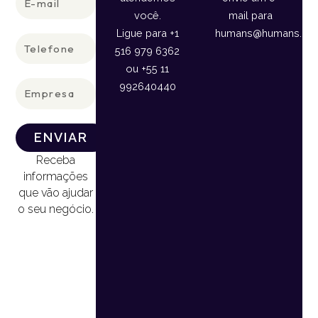
mail
você.
mail para
Ligue para +1
humans@humans.lan
Telefone
516 979 6362
ou +55 11
Empresa
992640440
ENVIAR
Receba
informações
que vão ajudar
o seu negócio.