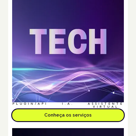
PLUGIN/API
I.A.
ASSISTENTE
VIRTUAL
Conheça os serviços