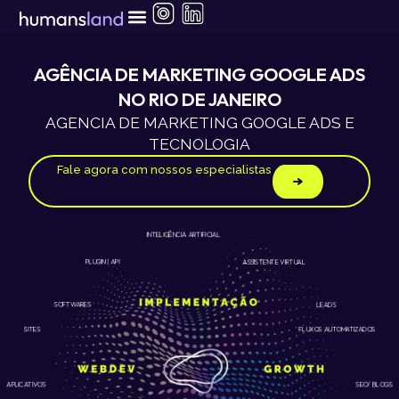
Ir
para
o
conteúdo
AGÊNCIA DE MARKETING GOOGLE ADS
NO RIO DE JANEIRO
AGENCIA DE MARKETING GOOGLE ADS E
TECNOLOGIA
Fale agora com nossos especialistas
INTELIGÊNCIA ARTIFICIAL
ASSISTENTE VIRTUAL
PLUGIN | API
LEADS
SOFTWARES
SITES
FLUXOS AUTOMATIZADOS
APLICATIVOS
SEO/ BLOGS