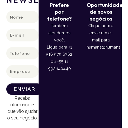
Prefere
Oportunidade
por
de novos
Nome
telefone?
negócios
Também
Clique aqui e
E-
atendemos
envie um e-
mail
você.
mail para
Ligue para +1
humans@humans.lan
Telefone
516 979 6362
ou +55 11
Empresa
992640440
ENVIAR
Receba
informações
que vão ajudar
o seu negócio.