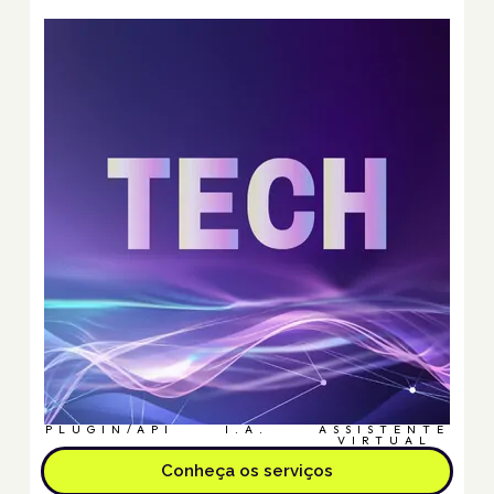
PLUGIN/API
I.A.
ASSISTENTE
VIRTUAL
Conheça os serviços