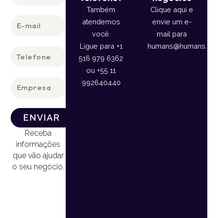
Também
Clique aqui e
E-
atendemos
envie um e-
mail
você.
mail para
Ligue para +1
humans@humans.lan
Telefone
516 979 6362
ou +55 11
Empresa
992640440
ENVIAR
Receba
informações
que vão ajudar
o seu negócio.