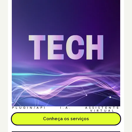
PLUGIN/API
I.A.
ASSISTENTE
VIRTUAL
Conheça os serviços