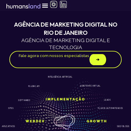
Ir
para
o
conteúdo
AGÊNCIA DE MARKETING DIGITAL NO
RIO DE JANEIRO
AGÊNCIA DE MARKETING DIGITAL E
TECNOLOGIA
Fale agora com nossos especialistas
INTELIGÊNCIA ARTIFICIAL
ASSISTENTE VIRTUAL
PLUGIN | API
LEADS
SOFTWARES
SITES
FLUXOS AUTOMATIZADOS
APLICATIVOS
SEO/ BLOGS