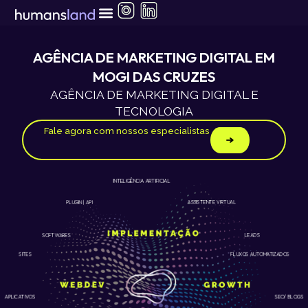
Ir
para
o
conteúdo
AGÊNCIA DE MARKETING DIGITAL EM
MOGI DAS CRUZES
AGÊNCIA DE MARKETING DIGITAL E
TECNOLOGIA
Fale agora com nossos especialistas
INTELIGÊNCIA ARTIFICIAL
ASSISTENTE VIRTUAL
PLUGIN | API
LEADS
SOFTWARES
SITES
FLUXOS AUTOMATIZADOS
APLICATIVOS
SEO/ BLOGS