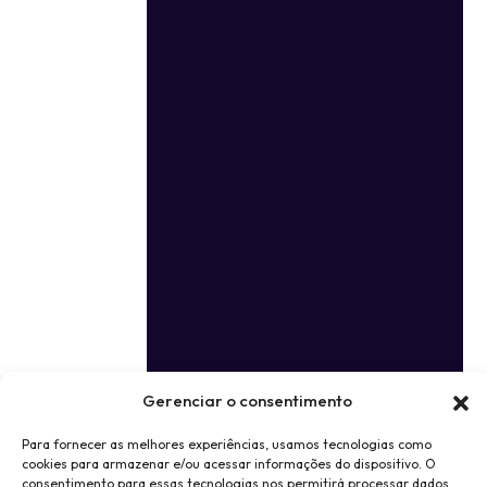
Gerenciar o consentimento
Para fornecer as melhores experiências, usamos tecnologias como
cookies para armazenar e/ou acessar informações do dispositivo. O
consentimento para essas tecnologias nos permitirá processar dados