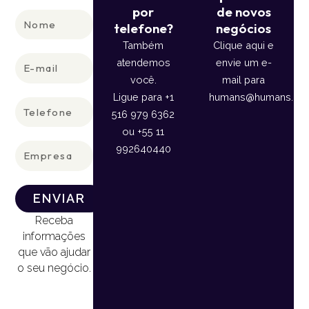
por
de novos
Nome
telefone?
negócios
Também
Clique aqui e
E-
atendemos
envie um e-
mail
você.
mail para
Ligue para +1
humans@humans.lan
Telefone
516 979 6362
ou +55 11
Empresa
992640440
ENVIAR
Receba
informações
que vão ajudar
o seu negócio.