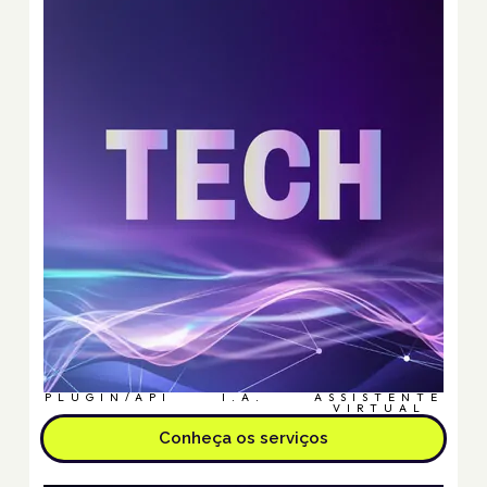
PLUGIN/API
I.A.
ASSISTENTE
VIRTUAL
Conheça os serviços