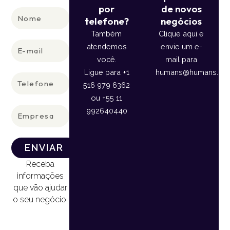
por
de novos
Nome
telefone?
negócios
Também
Clique aqui e
E-
atendemos
envie um e-
mail
você.
mail para
Ligue para +1
humans@humans.lan
Telefone
516 979 6362
ou +55 11
Empresa
992640440
ENVIAR
Receba
informações
que vão ajudar
o seu negócio.