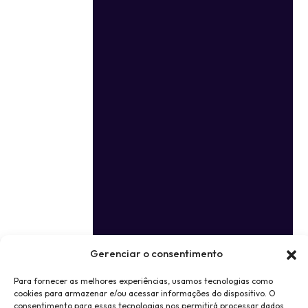
Gerenciar o consentimento
Para fornecer as melhores experiências, usamos tecnologias como
cookies para armazenar e/ou acessar informações do dispositivo. O
consentimento para essas tecnologias nos permitirá processar dados