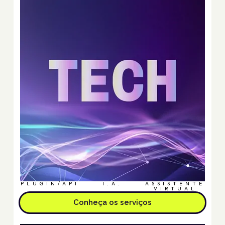
PLUGIN/API
I.A.
ASSISTENTE
VIRTUAL
Conheça os serviços