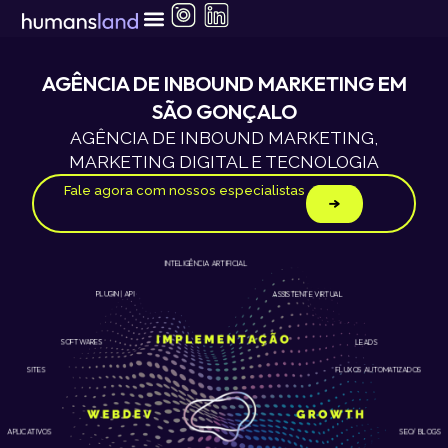
Ir
para
o
conteúdo
AGÊNCIA DE INBOUND MARKETING EM
SÃO GONÇALO
AGÊNCIA DE INBOUND MARKETING,
MARKETING DIGITAL E TECNOLOGIA
Fale agora com nossos especialistas
INTELIGÊNCIA ARTIFICIAL
ASSISTENTE VIRTUAL
PLUGIN | API
LEADS
SOFTWARES
SITES
FLUXOS AUTOMATIZADOS
APLICATIVOS
SEO/ BLOGS