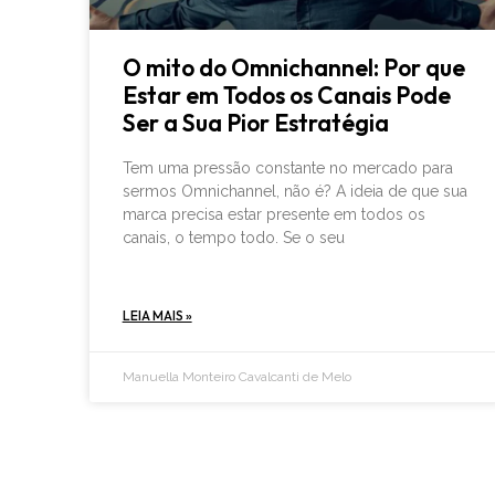
O mito do Omnichannel: Por que
Estar em Todos os Canais Pode
Ser a Sua Pior Estratégia
Tem uma pressão constante no mercado para
sermos Omnichannel, não é? A ideia de que sua
marca precisa estar presente em todos os
canais, o tempo todo. Se o seu
LEIA MAIS »
Manuella Monteiro Cavalcanti de Melo