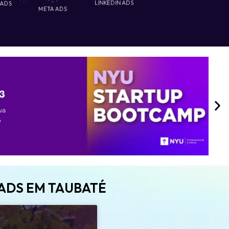
 ADS
LINKEDIN ADS
META ADS
 ADS EM TAUBATÉ